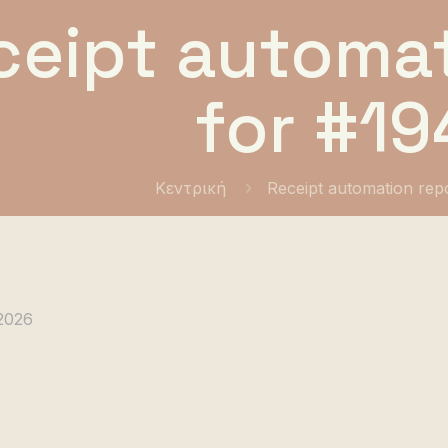
ceipt automat
for #19
Κεντρική
Receipt automation rep
 2026