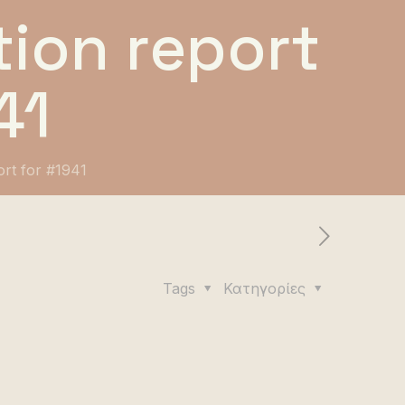
ion report
41
ort for #1941
Tags
Κατηγορίες