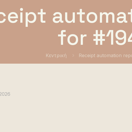
ceipt automat
for #19
Κεντρική
Receipt automation rep
 2026