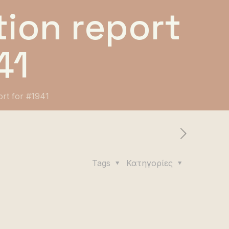
ion report
41
ort for #1941
Tags
Κατηγορίες