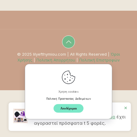
© 2025 lilyefthymiou.com | All Rights Reserved |
Όροι
Χρήσης
|
Πολιτική Απορρήτου
|
Πολιτική Επιστροφών
Χρήση cookies
Πολιτική Προστασίας Δεδομένων
✕
Αποδέχομαι
Προϊον
Καπέλο Ανακούφισης
Πονοκεφάλου & Ημικρανίας – Μαύρο
έχει
αγοραστεί πρόσφατα t 5 φορές.