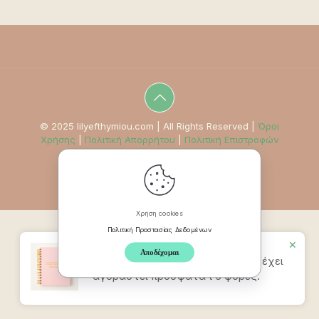
© 2025 lilyefthymiou.com | All Rights Reserved |
Όροι
Χρήσης
|
Πολιτική Απορρήτου
|
Πολιτική Επιστροφών
Χρήση cookies
Πολιτική Προστασίας Δεδομένων
✕
Αποδέχομαι
Προϊον
Mindpad Wellness Journal
έχει
αγοραστεί πρόσφατα t 6 φορές.