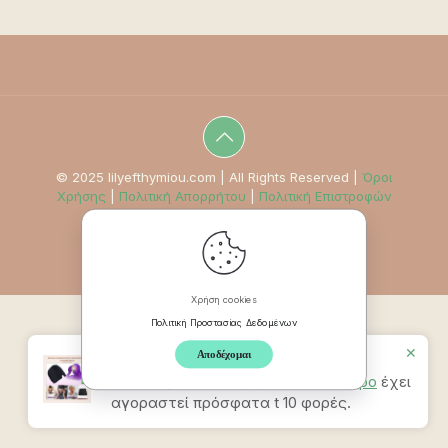
© 2025 lilyefthymiou.com | All Rights Reserved |
Όροι
Χρήσης
|
Πολιτική Απορρήτου
|
Πολιτική Επιστροφών
Χρήση cookies
Πολιτική Προστασίας Δεδομένων
✕
Αποδέχομαι
Προϊον
Καπέλο Ανακούφισης
Πονοκεφάλου & Ημικρανίας – Μαύρο
έχει
αγοραστεί πρόσφατα t 10 φορές.