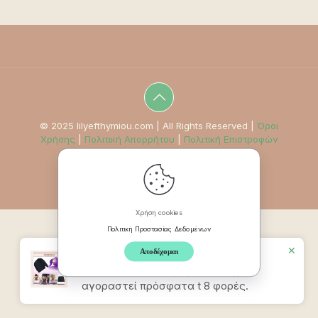
© 2025 lilyefthymiou.com | All Rights Reserved |
Όροι
Χρήσης
|
Πολιτική Απορρήτου
|
Πολιτική Επιστροφών
Χρήση cookies
Πολιτική Προστασίας Δεδομένων
✕
Αποδέχομαι
Προϊον
Καπέλο Ανακούφισης
Πονοκεφάλου & Ημικρανίας
έχει
αγοραστεί πρόσφατα t 8 φορές.