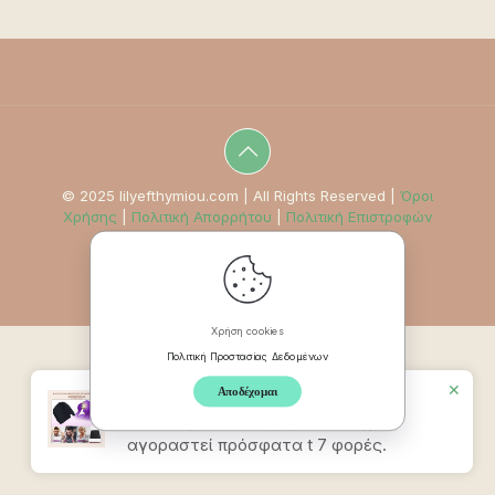
© 2025 lilyefthymiou.com | All Rights Reserved |
Όροι
Χρήσης
|
Πολιτική Απορρήτου
|
Πολιτική Επιστροφών
Χρήση cookies
Πολιτική Προστασίας Δεδομένων
✕
Αποδέχομαι
Προϊον
Καπέλο Ανακούφισης
Πονοκεφάλου & Ημικρανίας
έχει
αγοραστεί πρόσφατα t 7 φορές.