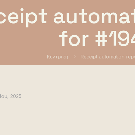
ceipt automat
for #19
Κεντρική
Receipt automation rep
ίου, 2025