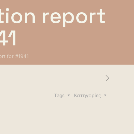
ion report
41
ort for #1941
Tags
Κατηγορίες